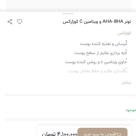
تونر AHA-BHA و ویتامین C کوزارکس
کوزارکس
آبرسانی و تغذیه کننده پوست
لایه برداری ملایم از سطح پوست
حاوی ویتامین c و روشن کننده پوست
پاکسازی ملایم و حفظ تعادل پوست
بافت مایع آبکی سبک
بیشتر
مناسب انواع پوست
موجود
۴.۱۰۰.۰۰۰
تومان
افزودن به سبد خرید