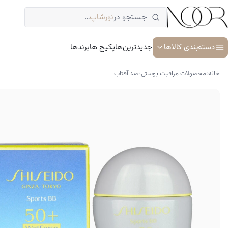
فتن
جستجو در
نورشاپ
…
ه
حتوا
دسته‌بندی کالاها
جدیدترین‌ها
پکیج ها
برندها
›
›
خانه
محصولات مراقبت پوستی
ضد آفتاب
آبرسان و مرطوب کننده
ترمیم کننده پوست
جوان کننده و ضد پیری پوست
سرم پوست و صورت
شوینده پوست و صورت
ضد آفتاب
کرم دور چشم