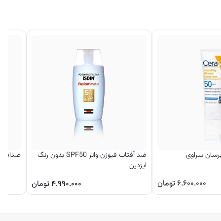
برسان سراوی
ضد آفتاب فیوژن واتر SPF50 بدون رنگ
ضدافتاب م
ایزدین
۶.۶۰۰.۰۰۰
تومان
۴.۹۹۰.۰۰۰
تومان