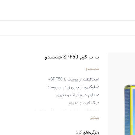
ب ب کرم SPF50 شیسیدو
شیسیدو
•محافظت از پوست با SPF50+
•جلوگیری از پیری زودرس پوست
•مقاوم در برابر آب و تعریق
•رنگ لایت و مدیوم
•محافظت بیشتر در تماس با آب و تعریق
بیشتر
•خنک کننده پوست
•کمک به تبخیر سریع تعریق پوست
ویژگی‌های کالا
•کاور متوسط