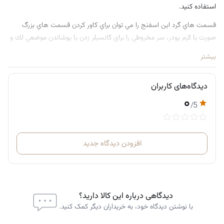
استفاده كنيد.
قسمت هاي گرد اين اسفنج را مي توان براي كاور كردن قسمت هاي بزرگ
صورت با کرم پودر، سر مخروطي را براي كانسيلر زدن يا پوشاندن موضعي لك و
جاي جوش ها و قسمت صاف آن را براي كانتور كردن استفاده كرد.
بیشتر
استفاده از هر سه قسمت اين بِلِندر بي نظير بستگي به سليقه و انتخاب
مصرف کننده دارد.
دیدگاه‌های کاربران
اسفنج ریل تکنیک فاقد لاتكس است.
۰
/5
این بلندر براي كرم پودرهای مايع و لوازمي كه در ميكاپ مايع هستند مانند
هايلايترهاي مايع، رژگونه ها مايع و … كاربردهای بی نظیری دارد.
سايز اسفنج ريل تكنيك در صورت مرطوب شدن بزرگتر و بافت آن نرم تر مي
افزودن دیدگاه جدید
شود.
توجه: اسفنج خود را هر سه ماه يك بار تعويض كنيد.
دیدگاهی درباره این کالا دارید؟
با نوشتن دیدگاه خود، به خریداران دیگر کمک کنید.