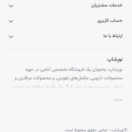
خدمات مشتریان
حساب کاربری
ارتباط با ما
نورشاپ
نورشاپ، به‌عنوان یک فروشگاه تخصصی آنلاین در حوزه
محصولات دارویی، مکمل‌های تقویتی، و محصولات مراقبتی و
درمانی پوست و مو، با بیش از ۴ سال تجربه حرفه‌ای در خدمت
شماست. ما با افتخار تمامی محصولات خود را از معتبرترین
بیشتر
برندهای اروپایی تهیه کرده و اصالت کالاها را با ضمانت کامل
تضمین می‌کنیم.
تخصص ما ارائه محصولاتی است که از کیفیت و استانداردهای
برتر جهانی برخوردارند، تا بتوانید با اطمینان کامل، تجربه‌ای
©
نورشاپ
— تمامی حقوق محفوظ است.