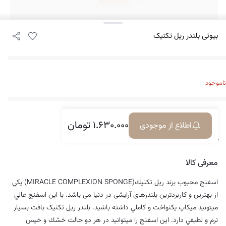
بیوتی بلندر ریل تکنیک
ناموجود
۱.۶۳۰.۰۰۰
تومان
اطلاع از موجودی
معرفی کالا
دیدگاه‌ها
معرفی کالا
اسفنج محبوب برند ريل تكنيك(MIRACLE COMPLEXION SPONGE) يكي
از بهترين و كاربردترين بِلِندرهای آرایشی در دنیا می باشد. با اين اسفنج عالي
ميتونيد ميكاپ يكنواخت و كاملي داشته باشيد. بلندر ریل تکنیک بافت بسيار
نرم و لطيفي دارد. اين اسفنج را ميتوانيد در هر دو حالت خشك و خيس