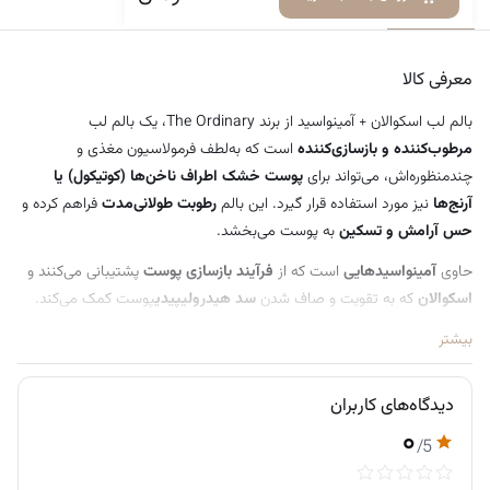
معرفی کالا
دیدگاه‌ها
معرفی کالا
بالم لب اسکوالان + آمینواسید از برند The Ordinary، یک بالم لب
مرطوب‌کننده و بازسازی‌کننده
است که به‌لطف فرمولاسیون مغذی و
چندمنظوره‌اش، می‌تواند برای
پوست خشک اطراف ناخن‌ها (کوتیکول) یا
آرنج‌ها
نیز مورد استفاده قرار گیرد. این بالم
رطوبت طولانی‌مدت
فراهم کرده و
حس آرامش و تسکین
به پوست می‌بخشد.
حاوی
آمینواسیدهایی
است که از
فرآیند بازسازی پوست
پشتیبانی می‌کنند و
اسکوالان
که به تقویت و صاف شدن
سد هیدرولیپیدی
پوست کمک می‌کند.
بتائین
به‌کار رفته در این محصول، رطوبت‌رسانی عمیق انجام داده و خاصیت
بیشتر
تسکین‌دهنده دارد. این بالم ترک‌ها و خشکی لب‌ها را
برطرف کرده
و آنها را
نرم و لطیف
می‌سازد.
دیدگاه‌های کاربران
بالم در یک
بسته‌بندی کاربردی با طراحی خاص
ارائه می‌شود. فرمولاسیون این
۰
/5
محصول
بدون عطر و وگان
(گیاهی) است.
نحوه مصرف: