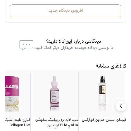
مقداری از محصول را روی لب‌ها بزنید.
هرچندبار که نیاز دارید
در طول روز
افزودن دیدگاه جدید
استفاده کنید. همچنین می‌توانید آن را برای پوست خشک اطراف ناخن‌ها یا
آرنج نیز استفاده نمایید.
دیدگاهی درباره این کالا دارید؟
با نوشتن دیدگاه خود، به خریداران دیگر کمک کنید.
کالاهای مشابه
آبرسان اسنس حلزون کوزارکس
سرم لایه بردار پیلینگ سلوشن
کلاژن د
AHA و BHA اوردینری
Collagen Diet