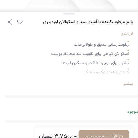
بالم مرطوب‌کننده با آمینواسید و اسکوالان اوردینری
اوردینری
رطوبت‌رسانی عمیق و طولانی‌مدت
اسکوالان گیاهی برای تقویت سد محافظ پوست
بتائین برای نرمی، لطافت و تسکین لب‌ها
کاهش‌دهنده ترک و خشکی
حاوی آمینواسیدها برای بازسازی لب‌های ترک‌خورده
بیشتر
مناسب برای لب، کوتیکول و آرنج خشک
بدون عطر، وگان، فاقد تست حیوانی
در بسته‌بندی کاربردی و خاص
موجود
۳.۷۵۰.۰۰۰
تومان
افزودن به سبد خرید