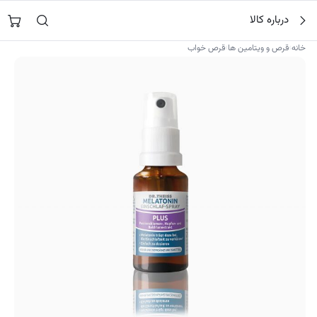
فتن
جستجو در
نورشاپ
…
درباره کالا
ه
حتوا
›
›
خانه
قرص و ویتامین ها
قرص خواب