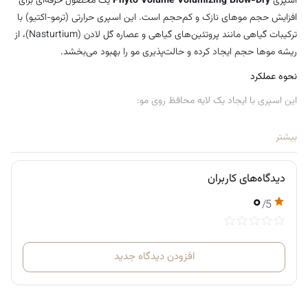
اسپری
Phyto Volume Volumizing Blow-Dry
یک محصول حرفه‌ای برای
تولید فرانسه
افزایش حجم موهای نازک و کم‌حجم است. این اسپری حرارتی (ترمو-اکتیو) با
ترکیبات گیاهی مانند پروتئین‌های گیاهی و عصاره گل لادن (Nasturtium)، از
ریشه موها حجم ایجاد کرده و حالت‌پذیری مو را بهبود می‌بخشد.
نحوه عملکرد
این اسپری با ایجاد یک لایه محافظ روی مو:
از مو در برابر حرارت سشوار محافظت می‌کند
بیشتر
به مو ساختار و فرم می‌دهد
باعث حفظ حجم و حالت مو در طول زمان می‌شود
دیدگاه‌های کاربران
در عین حال حرکت طبیعی مو را حفظ می‌کند
۰
/5
حجم‌دهی واقعی بدون سنگین شدن
برخلاف بسیاری از اسپری‌ها:
مو را
خشک یا چسبناک نمی‌کند
افزودن دیدگاه جدید
حجم ایجاد شده
طبیعی و متحرک
است
مو حالت «کلاه‌خودی» یا مصنوعی نمی‌گیرد