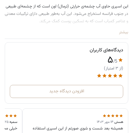
این اسپری حاوی آب چشمه‌ی حرارتی (ترمال) اون است که از چشمه‌ای طبیعی
در جنوب فرانسه استخراج می‌شود. این آب به‌طور طبیعی دارای ترکیبات معدنی
و عناصر کمیاب است که به تسکین پوست کمک می‌کند.
فواید و مزایا
بیشتر
تسکین‌دهنده پوست‌های حساس و ملتهب
دیدگاه‌های کاربران
مناسب برای پس از اصلاح، اپیلاسیون یا درمان‌های پوستی مثل
۵
لیزر یا پیلینگ
/5
کاهش قرمزی و التهاب پوست
(از ۳ امتیاز)
در موارد آفتاب‌سوختگی، جوش، یا پوست‌های دچار آلرژی
بسیار مفید است
افزودن دیدگاه جدید
آبرسانی فوری و لطافت‌بخشی به پوست
مناسب برای استفاده در آب و هوای خشک یا پس از
شست‌وشوی صورت
مناسب برای تمام سنین و انواع پوست
هستی
|
۱۴ مهر ۱۴۰۳
سمیه
|
۲۵ شهریور ۱۴۰۳
همیشه بعد شست و شوی صورتم از این اسپری استفاده
خیلی محشره
حتی برای نوزادان و کودکان نیز ایمن است