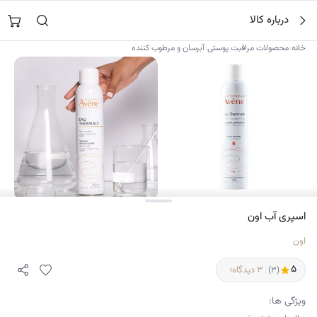
فتن
جستجو در
نورشاپ
…
درباره کالا
ه
حتوا
›
›
خانه
محصولات مراقبت پوستی
آبرسان و مرطوب کننده
۲
اسپری آب اون
اون
۵
›
|
۳ دیدگاه
(۳)
ویژگی ها: