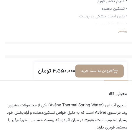
• التیام بخش فوری
• تسکین دهنده
• بدون ایجاد خشکی در پوست
• حفظ تعادل پوست
بیشتر
• تقویت کننده پوست
• تقویت سد دفاعی پوست
• افزایش سلامت پوست
• غیر حساسیت زا و غیر کومدون زا
• فاقد عطر
۴.۵۵۰.۰۰۰
تومان
• ضد التهاب
افزودن به سبد خرید
معرفی کالا
دیدگاه‌ها
• آبرسان
• تایپ پوستی: انواع پوست بزرگسالان و کودکان
• حاوی: آب چشمه های درمانی اون، نیتروژن
معرفی کالا
• کشور مبدا برند: فرانسه
اسپری آب اون (Avène Thermal Spring Water) یکی از محصولات مشهور
• حجم ۳۰۰ml
برند فرانسوی Avène است که به دلیل خواص تسکین‌دهنده و آرام‌بخش خود
بسیار محبوب است، به‌ویژه در میان افرادی که پوست حساس، تحریک‌پذیر یا
مستعد قرمزی دارند.