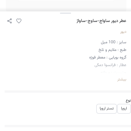
عطر دیور ساواج-ساوج-ساواژ
دیور
سایز : 100 میل
طبع : ملایم و تلخ
گروه بویایی : معطر فوژه
عطار : فرانسوا دمکی
جنسیت : مردانه
بیشتر
فصل : تمام فصول
ماندگاری : خوب
پراکندگی : خوب
نوع
اروپا
تستر اروپا