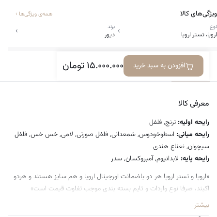
ویژگی‌های کالا
همه‌ی ویژگی‌ها
›
نوع
برند
›
›
اروپا، تستر اروپا
دیور
۱۵.۰۰۰.۰۰۰
تومان
افزودن به سبد خرید
معرفی کالا
ویژگی‌ها
دیدگاه‌ها
معرفی کالا
رایحه اولیه:
ترنج, فلفل
رایحه میانی:
اسطوخودوس, شمعدانی, فلفل صورتی, لامی, خس خس, فلفل
سیچوان, نعناع هندی
رایحه پایه:
لابدانیوم, آمبروکسان, سدر
«اروپا و تستر اروپا هر دو‌ باضمانت اورجینال اروپا و هم سایز هستند و هردو
اکبند، صرفا نوع واردات و تایم بسته بندی موجب تفاوت قیمت است»
بیشتر