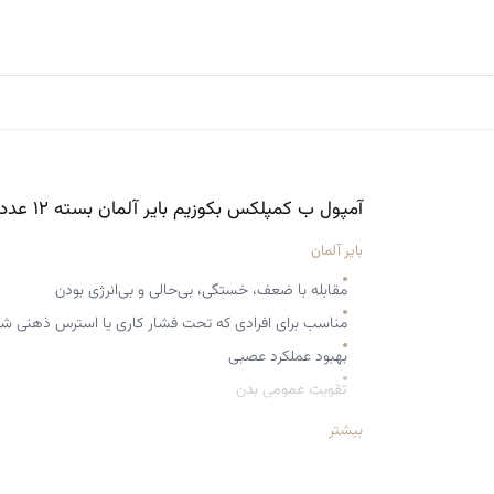
آمپول ب کمپلکس بکوزیم بایر آلمان بسته ۱۲ عددی
بایر آلمان
مقابله با ضعف، خستگی، بی‌حالی و بی‌انرژی بودن
مناسب برای افرادی که تحت فشار کاری یا استرس ذهنی ش
بهبود عملکرد عصبی
تقویت عمومی بدن
تسکین دردهای عصبی و عضلانی خفیف
بیشتر
کمک به خون‌سازی و تحریک تولید گلبول‌های قرمز
مؤثر در درمان کم‌خونی ناشی از کمبود ویتامین B