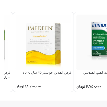
آن را در تقویت
کپسول و شربت
ره ببرید.
 ایمنی ایمیونس
قرص ایمدین جوانساز 40 سال به بالا
– بایر آ
۱۸.۷۰۰.۰۰۰
تومان
۴.۷۵۰.۰۰۰
تومان