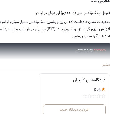
معرفی کالا
آمپول ب کمپلکس بایر (۱۲ عددی) اورجینال در ایران
افزایش انرژی گردد. تزریق آمپول ب۱۲ (B12) 
احتمالی آنها مصون بمانیم.
بیشتر
دیدگاه‌های کاربران
۰
/5
آمپول ب کمپلکس بکوزیم
بایر آلمان
افزودن دیدگاه جدید
به بهترین شکل ممکن جبران کند.