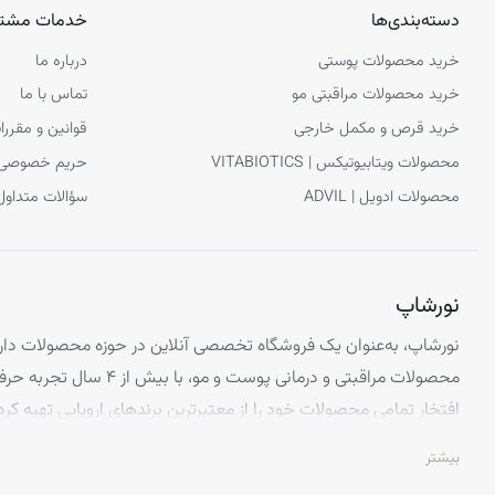
دسته‌بندی‌ها
خدمات مشتر
خرید محصولات پوستی
درباره ما
خرید محصولات مراقبتی مو
تماس با ما
ترکیبات آمپول ب کمپلکس بکوزیم بایر آلمان B complex
خرید قرص و مکمل خارجی
قوانین و مقررا
هشت ویتامین در این گروه وجود دارند که شامل :
محصولات ویتابیوتیکس | VITABIOTICS
حریم خصوصی
محصولات ادویل | ADVIL
سؤالات متداول
ویتامین B1 (تیامین)،
ویتامین B2 (ریبوفلاوین)،
ویتامین B3 (نیاسین) ،
ویتامین B6 (پیریدوکسین)،
نورشاپ
ویتامین B5 (پانتوتنیک‌اسید)،
نورشاپ، به‌عنوان یک فروشگاه تخصصی آنلاین در حوزه محصولات دارو
ویتامین B9 (اسید‌فولیک)،
محصولات مراقبتی و درمانی پوست و
ویتامین B12 (کوبالامین)،
افتخار تمامی محصولات خود را از معتبرترین برندهای اروپایی تهیه کرد
و ویتامین B7 (بیوتین) است.
تضمین می‌کنیم.
بیشتر
تخصص ما ارائه محصولاتی است که از کیفیت و استانداردهای برتر جهانی 