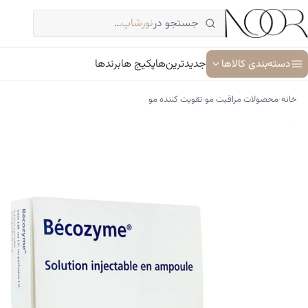
فتن
جستجو در
نورشاپ
…
ه
حتوا
دسته‌بندی کالاها
جدیدترین‌ها
پکیج ها
برندها
›
›
خانه
محصولات مراقبت مو
تقویت کننده مو
آبرسان و مرطوب کننده
ترمیم کننده پوست
جوان کننده و ضد پیری پوست
سرم پوست و صورت
شوینده پوست و صورت
ضد آفتاب
کرم دور چشم