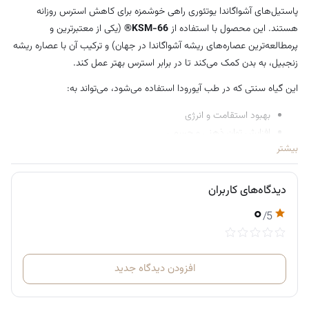
پاستیل‌های آشواگاندا یوتئوری راهی خوشمزه برای کاهش استرس روزانه
هستند. این محصول با استفاده از
KSM-66®
(یکی از معتبرترین و
پرمطالعه‌ترین عصاره‌های ریشه آشواگاندا در جهان) و ترکیب آن با عصاره ریشه
زنجبیل، به بدن کمک می‌کند تا در برابر استرس بهتر عمل کند.
این گیاه سنتی که در طب آیورودا استفاده می‌شود، می‌تواند به:
بهبود استقامت و انرژی
افزایش توان ذهنی و جسمی
بیشتر
بهبود سلامت کلی بدن
کمک کند، آن هم در قالب پاستیل خوش‌طعم میوه‌ای.
دیدگاه‌های کاربران
❓ آشواگاندا چیست؟
۰
آشواگاندا (که به آن
جینسنگ هندی
هم گفته می‌شود) یکی از ارزشمندترین
/5
گیاهان در طب سنتی هند (آیورودا) است. این گیاه به‌عنوان یک
آداپتوژن
شناخته می‌شود، یعنی به بدن کمک می‌کند تا بهتر با شرایط استرس‌زا سازگار
شود.
افزودن دیدگاه جدید
🌿 آشواگاندا دقیقاً چه کار می‌کند؟