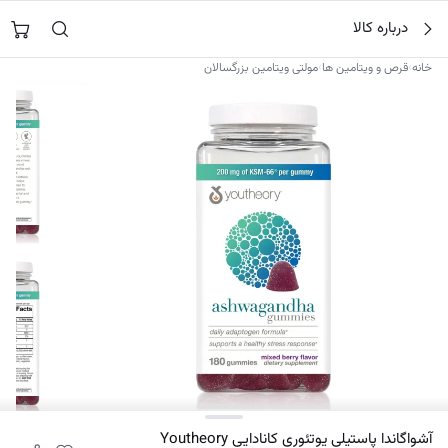
فتن
جستجو در
نورشاپ
…
درباره کالا
ه
حتوا
›
›
خانه
قرص و ویتامین ها
مولتی ویتامین بزرگسالان
۹
آشواگاندا پاستیلی یوتئوری کانادایی Youtheory