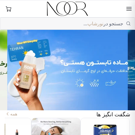
ورشاپ — محصولات مراقبت از پوست و مو
فتن
ه
حتوا
جستجو در
نورشاپ
…
شگفت انگیز ها
همه