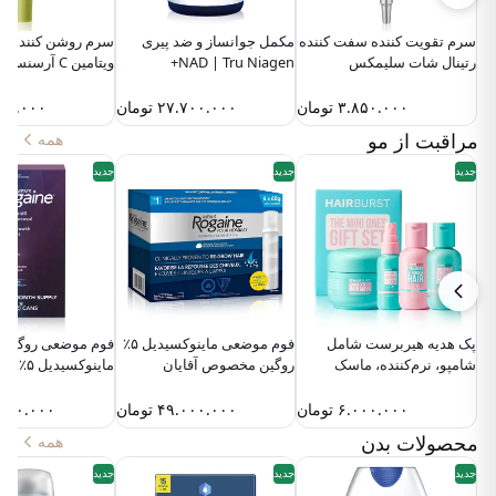
سرم تقویت‌ کننده سفت‌ کننده
مکمل جوانساز و ضد پیری
سرم روشن کننده 
رتینال شات سلیمکس
NAD | Tru Niagen+
ویتامین C آرسنسیا
۳.۸۵۰.۰۰۰
تومان
۲۷.۷۰۰.۰۰۰
تومان
۰۰.۰۰۰
مراقبت از مو
همه
جدید
جدید
جدید
پک هدیه هیربرست شامل
فوم موضعی ماینوکسیدیل ۵٪
فوم موضعی روگین
شامپو، نرم‌کننده، ماسک
روگین مخصوص آقایان
ماینوکسید
تقویتی و اسپری حجم‌دهنده
(مصرف ۶ ماهه)
بانوان (مصرف ۴ ماهه)
۶.۰۰۰.۰۰۰
تومان
۴۹.۰۰۰.۰۰۰
تومان
۰۰۰.۰۰۰
محصولات بدن
همه
جدید
جدید
جدید