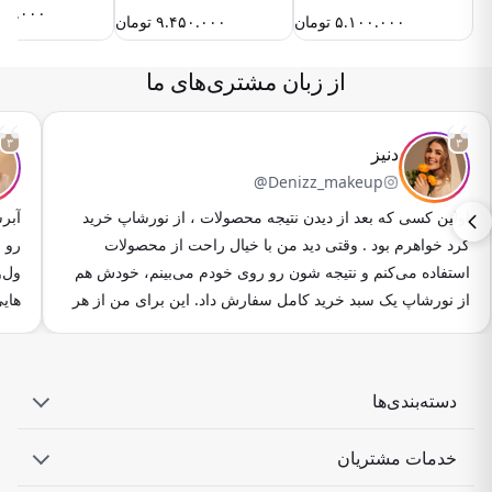
۰۰.۰۰۰
۵.۱۰۰.۰۰۰
تومان
۹.۴۵۰.۰۰۰
تومان
از زبان مشتری‌های ما
“
“
۳
۳
دنیز
@Denizz_makeup
اولین کسی که بعد از دیدن نتیجه محصولات ، از نورشاپ خرید
آبرس
کرد خواهرم بود . وقتی دید من با خیال راحت از محصولات
رو 
استفاده می‌کنم و نتیجه ‌شون رو روی خودم می‌بینم، خودش هم
ول‌و
از نورشاپ یک سبد خرید کامل سفارش داد. این برای من از هر
‌های
تبلیغی ارزشمندتر بود، چون خانواده ‌ام هم به کیفیت و اصالت
مصر
محصولات اعتماد کردند. من هیچ‌وقت محصولی رو بدون استفاده
حال 
شخصی معرفی نمی‌کنم. قبل از هر همکاری، از نورشاپ
محصو
دسته‌بندی‌ها
می‌خواستم محصول رو برام بفرستن تا مدتی استفاده کنم و اگر
به ا
از کیفیت و نتیجه‌اش راضی بودم، بعد درباره‌ش صحبت کنم.
مخا
خدمات مشتریان
شیور صورت براون رو حدود سه ماه استفاده کردم می‌خواستم
استف
مطمئن بشم بعد از مدتی تیغه ‌ها کند نمی‌شن و کیفیتش مثل روز