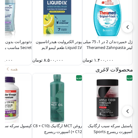
ژل خمیردندان 2 در 1، 75 میلی
پودر الکترولیت هیدراتاسیون
دئودورانت بدون آلو
لیتر Theramed Zahnpasta
Liquid I.V طعم لیمو لایم
Secret مناسب بر
Gel Original-Frisch
مردان و کودکان
۱.۴۰۰.۰۰۰
تومان
۸.۵۰۰.۰۰۰
تومان
۰۰.۰۰۰
محصولات لاغری
همه
جدید
جدید
پاستیل‌ سرکه سیب ارگانیک
روغن MCT ارگانیک (C8 + C10
کپسول سرکه سیب وب
اسپورت ریسرچ Sports
+ C12) اسپورت ریسرچ
Sports Research
Research