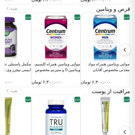
قرص و ویتامین
همه
جدید
جدید
جدید
مولتی‌ ویتامین همراه مواد
مولتی‌ ویتامین همراه کلسیم،
مکمل پاستیلی تقو
معدنی مخصوص آقایان
ویتامین D و منیزیم مخصوص
ایمنی نیچ
سنتروم
بانوان سنتروم 90عددی
Way Sambucus
۶.۳۰۰.۰۰۰
تومان
۶.۳۰۰.۰۰۰
تومان
۸۰.۰۰۰
مراقبت از پوست
همه
جدید
جدید
جدید